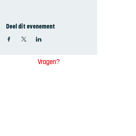
Deel dit evenement
Vragen?
Contacteer ons
Voornaam
Achternaam
E-mailadres