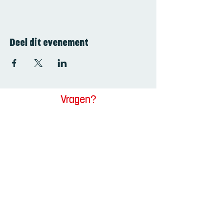
Deel dit evenement
Vragen?
Contacteer ons
Voornaam
Achternaam
E-mailadres