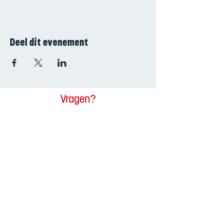
Deel dit evenement
Vragen?
Contacteer ons
Voornaam
Achternaam
E-mailadres